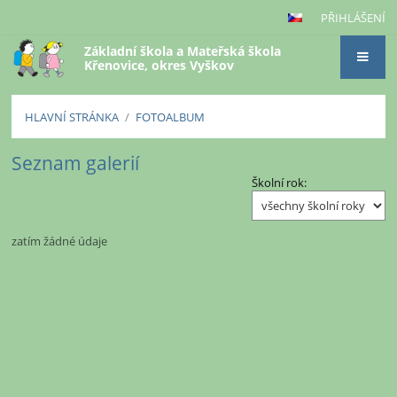
PŘIHLÁŠENÍ
Základní škola a Mateřská škola
Křenovice, okres Vyškov
HLAVNÍ STRÁNKA
/
FOTOALBUM
Fotoalbum
Seznam galerií
Školní rok:
zatím žádné údaje