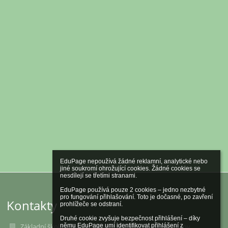
EduPage nepoužívá žádné reklamní, analytické nebo 
jiné soukromí ohrožující cookies. Žádné cookies se 
nesdílejí se třetími stranami.

EduPage používá pouze 2 cookies – jedno nezbytné 
pro fungování přihlašování. Toto je dočasné, po zavření 
Kontakty
prohlížeče se odstraní.

Druhé cookie zvyšuje bezpečnost přihlášení – díky 
němu EduPage umí identifikovat přihlášení z 
Základní škola a Mateřská škola Křenovice, okres Vyškov