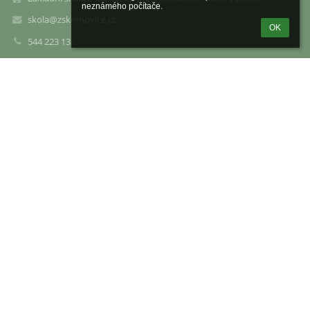
neznámého počítače.
skola@zskrenovice.cz
OK
544 223 131
544 223 073
Školní 140
683 52 Křenovice
Czech Republic
Odkazy
Mapa stránek
O škole
Kontakt
Novinky
Rozvrh