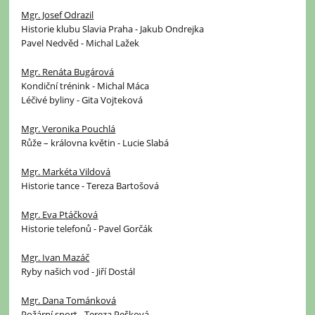
Mgr. Josef Odrazil
Historie klubu Slavia Praha - Jakub Ondrejka
Pavel Nedvěd - Michal Lažek
Mgr. Renáta Bugárová
Kondiční trénink - Michal Máca
Léčivé byliny - Gita Vojteková
Mgr. Veronika Pouchlá
Růže – královna květin - Lucie Slabá
Mgr. Markéta Vildová
Historie tance - Tereza Bartošová
Mgr. Eva Ptáčková
Historie telefonů - Pavel Gorčák
Mgr. Ivan Mazáč
Ryby našich vod - Jiří Dostál
Mgr. Dana Tománková
Požární sport - Tereza Pešková