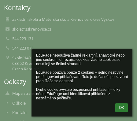
Kontakty
Základní škola a Mateřská škola Křenovice, okres Vyškov
skola@zskrenovice.cz
544 223 131
544 223 073
EduPage nepoužívá žádné reklamní, analytické nebo 
Školní 140
jiné soukromí ohrožující cookies. Žádné cookies se 
683 52 Křenovice
nesdílejí se třetími stranami.

Czech Republic
EduPage používá pouze 2 cookies – jedno nezbytné 
pro fungování přihlašování. Toto je dočasné, po zavření 
Odkazy
prohlížeče se odstraní.

Druhé cookie zvyšuje bezpečnost přihlášení – díky 
Mapa stránek
němu EduPage umí identifikovat přihlášení z 
neznámého počítače.
O škole
OK
Kontakt
Novinky
Rozvrh