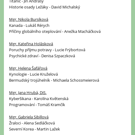
Titanic - Jiří Andrášy
Historie osady Ležáky - David Michalský
Mgr. Nikola Bursíková
Kanada - Lukáš Rérych
Příčiny globálního oteplování - Anežka Macháčková
Mgr. Kateřina Holásková
Poruchy příjmu potravy - Lucie Frýbortová
Psychické zdraví - Denisa Szpaczková
Mgr. Helena Šafářová
Kynologie - Lucie Kruželová
Bermudský trojúhelník - Michaela Schossmeierová
Mgr. Jana Hrubá, DiS.
Kyberšikana - Karolína Květenská
Programování - Tomáš Kramčík
Mgr. Gabriela Sibillová
Žraloci - Alena Sedláčková
Severní Korea - Martin Lažek