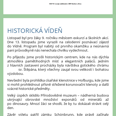
HISTORICKÁ VÍDEŇ
Listopad byl pro žáky 9. ročníku měsícem exkurzí a školních akcí.
Dne 13. listopadu jsme vyrazili na celodenní poznávací zájezd
do Vídně. Program byl nabitý od prvního okamžiku a neúnavná
paní průvodkyně nás nenechala chvilku vydechnout.
Po příjezdu jsme prošli historickým centrem, kde na nás dýchla
atmosféra pamětihodných míst a elegantních paláců. Jedním
z hlavních zastavení procházky byla návštěva gotického chrámu
sv. Štěpána, který všechny zaujal svou velikostí i bohatou
výzdobou.
Nevšední byla prohlídka císařské klenotnice v Hofburgu, kde jsme
si mohli prohlédnout přísně střežené korunovační klenoty a další
vzácné historické předměty.
Velký úspěch sklidilo Přírodovědné muzeum – nádherná budova
ukrývající obrovské množství exponátů od minerálů až
po dinosaury. Mnozí žáci se shodli, že by tu dokázali strávit celý
den.
Závěr výletu patřil zámku Schönbrunn, kde právě začínaly