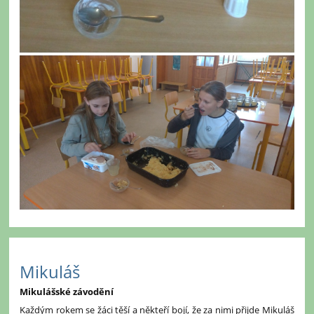
Mikuláš
Mikulášské závodění
Každým rokem se žáci těší a někteří bojí, že za nimi přijde Mikuláš