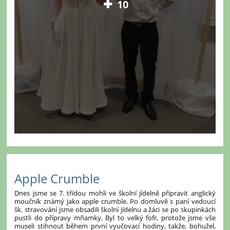
10
Apple Crumble
Dnes jsme se 7. třídou mohli ve školní jídelně připravit anglický
moučník známý jako apple crumble. Po domluvě s paní vedoucí
šk. stravování jsme obsadili školní jídelnu a žáci se po skupinkách
pustli do přípravy mňamky. Byl to velký fofr, protože jsme vše
museli stihnout během první vyučovací hodiny, takže, bohužel,