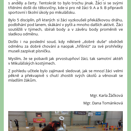
s anděly a čerty. Tentokrát to bylo trochu jinak. Žáci si se svými
třídními došli do tělocvičny, kde si pro ně žáci 9. A a 9. B připravili
sportovní i školní úkoly po mikulášsku.
Bylo 5 disciplín, při kterých si žáci vyzkoušeli překážkovou dráhu,
podbíhání pod lanem, skákání v pytli a mnoho dalších aktivit. Žáci
soutěžili v týmech, sbírali body a v závěru body proměnili ve
sladkou odměnu.
Došlo i na poslední soud, kdy některé „dobré duše“ obdrželi
odměnu za dobré chování a naopak „hříšníci“ za své prohřešky
museli zazpívat písničku.
Myslím, že se pobavili jak prvostupňoví žáci, tak samotní aktéři
v Mikulášských kostýmech.
Z pohledu učitele bylo zajímavé sledovat, jak se mnozí žáci velmi
pěkně a překvapivě s chutí zhostili svých úkolů a věnovali se
mladším žákům.
Mgr. Karla Žáčková
Mgr. Dana Tománková