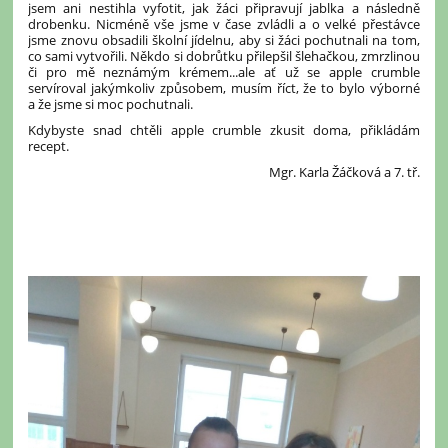
jsem ani nestihla vyfotit, jak žáci připravují jablka a následně
drobenku. Nicméně vše jsme v čase zvládli a o velké přestávce
jsme znovu obsadili školní jídelnu, aby si žáci pochutnali na tom,
co sami vytvořili. Někdo si dobrůtku přilepšil šlehačkou, zmrzlinou
či pro mě neznámým krémem...ale ať už se apple crumble
servíroval jakýmkoliv způsobem, musím říct, že to bylo výborné
a že jsme si moc pochutnali.
Kdybyste snad chtěli apple crumble zkusit doma, přikládám
recept.
Mgr. Karla Žáčková a 7. tř.