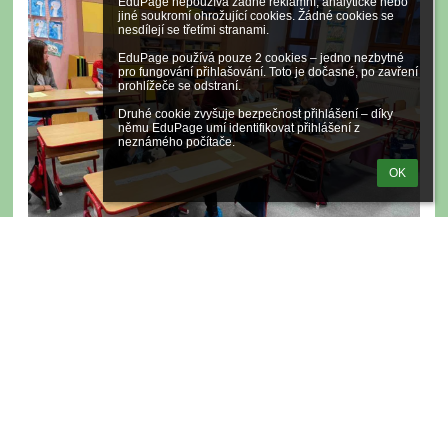
EduPage nepoužívá žádné reklamní, analytické nebo 
jiné soukromí ohrožující cookies. Žádné cookies se 
nesdílejí se třetími stranami.

EduPage používá pouze 2 cookies – jedno nezbytné 
pro fungování přihlašování. Toto je dočasné, po zavření 
prohlížeče se odstraní.

Druhé cookie zvyšuje bezpečnost přihlášení – díky 
němu EduPage umí identifikovat přihlášení z 
neznámého počítače.
OK