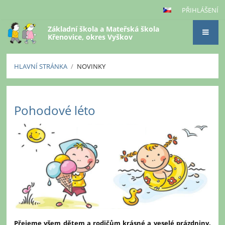
PŘIHLÁŠENÍ
Základní škola a Mateřská škola
Křenovice, okres Vyškov
HLAVNÍ STRÁNKA
/
NOVINKY
Novinky
Pohodové léto
Přejeme všem dětem a rodičům krásné a veselé prázdniny.