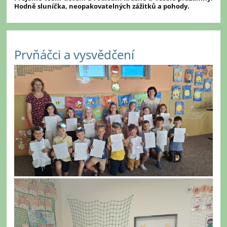
Hodně sluníčka, neopakovatelných zážitků a pohody.
Prvňáčci a vysvědčení