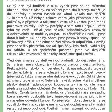
Druhý den byl budíček v 8.30. Vydali jsme se do místního
obchodu doplnit zásoby. Po snídani jsme sbalili stany, naložili je
do dodávky a znovu nasedli do kánoí. Čekalo nás dalších
12 kilometrů. Už nebylo takové vedro jako předchozí den, ale
počasí bylo příjemné, a tak jsme si cestu užili. Cestou jsme mohli
pozorovat volavky, kačeny, potápky a sem tam i nějakou větší
rybu ve vodě. Udělali jsme několik odpočinkových zastávek
a dobrovolníci se mohli vykoupat. Do tábořiště v Hrádku jsme
dorazili kolem 14. hodiny. Sotva jsme postavili stany, spustil se
očekávaný déšť. Odpoledne se žáci věnovali odpočinku. Později
jsme se sešli v přístřešku, opékali špekáčky, kdo chtěl, uvařil si čaj
na zahřátí, a při společném posezení jsme ve dvojicích
i skupinkách zavzpomínali na roky, které jsme spolu strávili.
Třetí den jsme se po deštivé noci probudili do deštivého rána.
Sama jsem měla obavy, jak takovou plavbu v dešti zvládnu.
Překvapivě to nebylo nic hrozného. Pohyb nás udržoval v teple až
do chvíle, kdy jsme se s kolegyní díky mé nezkušenosti cvakly
(převrátily), takže jsme se obě důkladně vykoupaly. Od té chvíle
už jsme o teple jen snily. Nebyly jsme však jediné, které si během
plavby dopřál neplánovanou koupel, a tak nás do cíle hnala
představa suchého oblečení. Do Hevlína jsme dorazili kolem 13.
hodiny. Čekala tam na nás dodávka převážející naše zavazadla,
která zároveň posloužila jako improvizovaná šatna pro dámy
a následně odvezla i kánoe. Po převlečení do suchého jsme se
vydali do Hevlína, kde jsme měli možnost doplnit energii v místní
restauraci nebo obchodě. Posilněni jsme nastoupili do autobusu