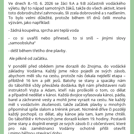
Ve dnech 8.–10. 6. 2026 se žáci 9.A a 9.B zúčastnili vodáckého
výletu. Byl to nápad samotných žáků, takže do všech aktivit, které
toto dobrodružství zahrnovalo, šli zcela dobrovolně a s nadšením.
To bylo velmi důležité, protože během tří dnů čelili mnoha
výzvám, jako například:
- žádná koupelna, sprcha ani teplá voda
- co si uvaříš nebo přineseš, to si sníš – jinými slovy
„samoobsluha“
- déšť během třetího dne plavby.
Ale pěkně od začátku.
V pondělí před obědem jsme dorazili do Znojma, do vodácké
základny Vodárna. Každý jsme něco pojedli ze svých zásob,
abychom měli sílu na cestu, protože nás čekala nejdelší etapa –
přibližně 16 km a pět jezů. Batohy se stany a spacáky nám
do tábořiště vždy převážela dodávka. Byli nám představeni naši
instruktoři Vojta a Adam, kteří nás proškolili o tom, co dělat
a případně nedělat v kánoi. Každá dvojice vyfasovala kánoi, pádla,
barel a záchranné vesty a mohli jsme vyrazit na cestu. Ne každý
měl s vodáctvím zkušenosti, takže začátek plavby u mnohých
připomínal spíše slalom a trénink piruet. Nicméně dříve či později
každý pochopil, co dělat, aby kánoe jela tam, kam jsme chtěli.
Do tábořiště v Krhovicích jsme dorazili kolem 19. hodiny. Postavili
jsme stany a doplnili energii ze svých zásob či z občerstvení, které
pro nás zaměstnanci Vodárny ochotně přišli otevřít
i mimo běžnou otevírací dobu.