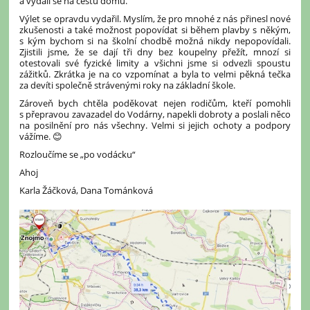
a vydali se na cestu domů.
Výlet se opravdu vydařil. Myslím, že pro mnohé z nás přinesl nové
zkušenosti a také možnost popovídat si během plavby s někým,
s kým bychom si na školní chodbě možná nikdy nepopovídali.
Zjistili jsme, že se dají tři dny bez koupelny přežít, mnozí si
otestovali své fyzické limity a všichni jsme si odvezli spoustu
zážitků. Zkrátka je na co vzpomínat a byla to velmi pěkná tečka
za devíti společně strávenými roky na základní škole.
Zároveň bych chtěla poděkovat nejen rodičům, kteří pomohli
s přepravou zavazadel do Vodárny, napekli dobroty a poslali něco
na posilnění pro nás všechny. Velmi si jejich ochoty a podpory
vážíme. 😊
Rozloučíme se „po vodácku“
Ahoj
Karla Žáčková, Dana Tománková