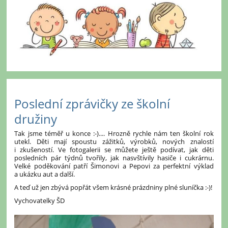
Poslední zprávičky ze školní
družiny
Tak jsme téměř u konce :-).... Hrozně rychle nám ten školní rok
utekl. Děti mají spoustu zážitků, výrobků, nových znalostí
i zkušeností. Ve fotogalerii se můžete ještě podívat, jak děti
posledních pár týdnů tvořily, jak nasvštívily hasiče i cukrárnu.
Velké poděkování patří Šimonovi a Pepovi za perfektní výklad
a ukázku aut a další.
A teď už jen zbývá popřát všem krásné prázdniny plné sluníčka :-)!
Vychovatelky ŠD