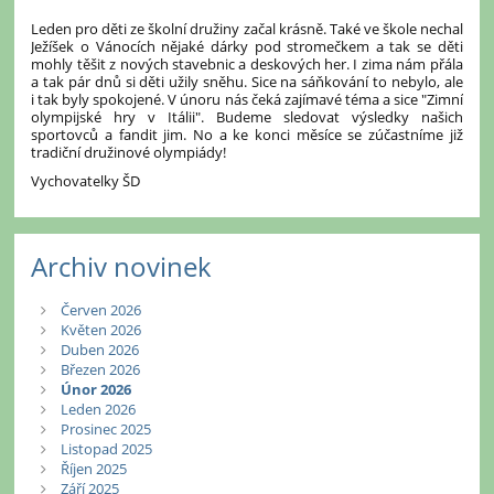
Leden pro děti ze školní družiny začal krásně. Také ve škole nechal
Ježíšek o Vánocích nějaké dárky pod stromečkem a tak se děti
mohly těšit z nových stavebnic a deskových her. I zima nám přála
a tak pár dnů si děti užily sněhu. Sice na sáňkování to nebylo, ale
i tak byly spokojené. V únoru nás čeká zajímavé téma a sice "Zimní
olympijské hry v Itálii". Budeme sledovat výsledky našich
sportovců a fandit jim. No a ke konci měsíce se zúčastníme již
tradiční družinové olympiády!
Vychovatelky ŠD
Archiv novinek
Červen 2026
Květen 2026
Duben 2026
Březen 2026
Únor 2026
Leden 2026
Prosinec 2025
Listopad 2025
Říjen 2025
Září 2025