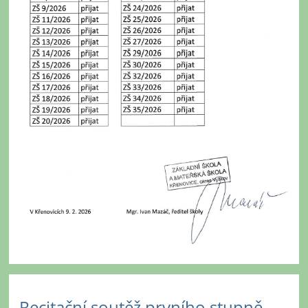
Recitační soutěž prvního stupně