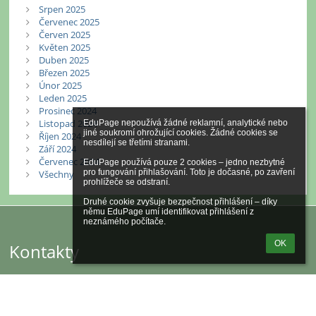
Srpen 2025
Červenec 2025
Červen 2025
Květen 2025
Duben 2025
Březen 2025
Únor 2025
Leden 2025
Prosinec 2024
Listopad 2024
EduPage nepoužívá žádné reklamní, analytické nebo 
jiné soukromí ohrožující cookies. Žádné cookies se 
Říjen 2024
nesdílejí se třetími stranami.

Září 2024
Červenec 2024
EduPage používá pouze 2 cookies – jedno nezbytné 
pro fungování přihlašování. Toto je dočasné, po zavření 
Všechny
prohlížeče se odstraní.

Druhé cookie zvyšuje bezpečnost přihlášení – díky 
němu EduPage umí identifikovat přihlášení z 
neznámého počítače.
OK
Kontakty
Základní škola a Mateřská škola Křenovice, okres Vyškov
skola@zskrenovice.cz