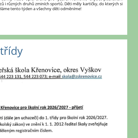
 i různých druhů zminích sportů. Děti měly kartičky, do kterých si
děláme tento týden a všechny děti odměníme!
třídy