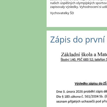
našich úspěšných olympijských sportovců
zapisovaly výsledky. Vyhodnocení si u
Vychovatelky ŠD
Zápis do první 