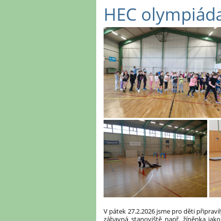
HEC olympiáda
V pátek 27.2.2026 jsme pro děti připrav
zábavná stanoviště např. žíněnka jak