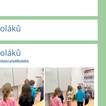
koláků
koláků
etkání předškoláků
.