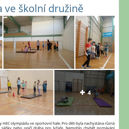
 ve školní družině
4
ily HEC olympiádu ve sportovní hale. Pro děti byla nachystána různá
o sáňky nebo opičí dráha pro lyžaře. Nemohlo chybět poznávání