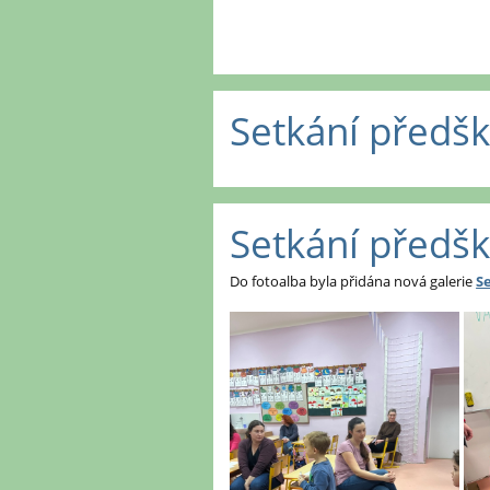
Setkání předš
Setkání předš
Do fotoalba byla přidána nová galerie
S