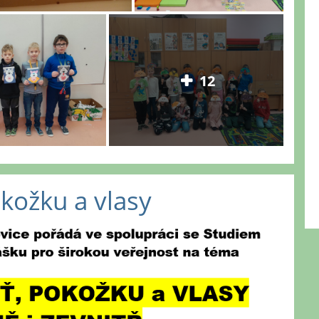
12
okožku a vlasy