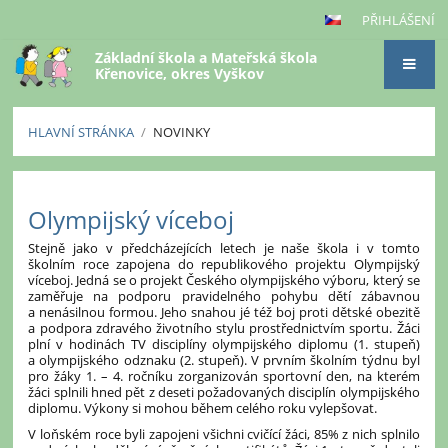
PŘIHLÁŠENÍ
Základní škola a Mateřská škola
Křenovice, okres Vyškov
HLAVNÍ STRÁNKA
/
NOVINKY
Novinky
Olympijský víceboj
Stejně jako v předcházejících letech je naše škola i v tomto
školním roce zapojena do republikového projektu Olympijský
víceboj. Jedná se o projekt Českého olympijského výboru, který se
zaměřuje na podporu pravidelného pohybu dětí zábavnou
a nenásilnou formou. Jeho snahou jé též boj proti dětské obezitě
a podpora zdravého životního stylu prostřednictvím sportu. Žáci
plní v hodinách TV disciplíny olympijského diplomu (1. stupeň)
a olympijského odznaku (2. stupeň). V prvním školním týdnu byl
pro žáky 1. – 4. ročníku zorganizován sportovní den, na kterém
žáci splnili hned pět z deseti požadovaných disciplín olympijského
diplomu. Výkony si mohou během celého roku vylepšovat.
V loňském roce byli zapojeni všichni cvičící žáci, 85% z nich splnilo