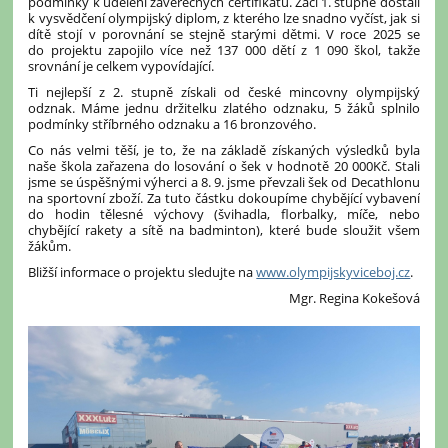
podmínky k udělení závěrečných certifikátů. Žáci 1. stupně dostali
k vysvědčení olympijský diplom, z kterého lze snadno vyčíst, jak si
dítě stojí v porovnání se stejně starými dětmi. V roce 2025 se
do projektu zapojilo více než 137 000 dětí z 1 090 škol, takže
srovnání je celkem vypovídající.
Ti nejlepší z 2. stupně získali od české mincovny olympijský
odznak. Máme jednu držitelku zlatého odznaku, 5 žáků splnilo
podmínky stříbrného odznaku a 16 bronzového.
Co nás velmi těší, je to, že na základě získaných výsledků byla
naše škola zařazena do losování o šek v hodnotě 20 000Kč. Stali
jsme se úspěšnými výherci a 8. 9. jsme převzali šek od Decathlonu
na sportovní zboží. Za tuto částku dokoupíme chybějící vybavení
do hodin tělesné výchovy (švihadla, florbalky, míče, nebo
chybějící rakety a sítě na badminton), které bude sloužit všem
žákům.
Bližší informace o projektu sledujte na
www.olympijskyviceboj.cz
.
Mgr. Regina Kokešová