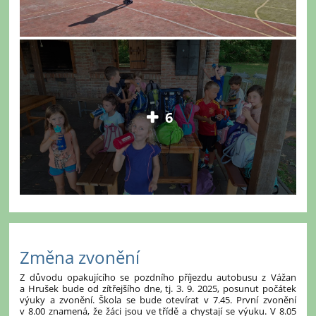
6
Změna zvonění
Z důvodu opakujícího se pozdního příjezdu autobusu z Vážan
a Hrušek bude od zítřejšího dne, tj. 3. 9. 2025, posunut počátek
výuky a zvonění.
Škola se bude otevírat v 7.45.
První zvonění
v 8.00 znamená, že žáci jsou ve třídě a chystají se výuku.
V 8.05