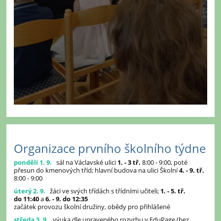
Organizace prvního školního týdne
pondělí 1. 9.
sál na Václavské ulici
1. - 3 tř.
8:00 - 9:00, poté
přesun do kmenových tříd; hlavní budova na ulici Školní
4. - 9. tř.
8:00 - 9:00
úterý 2. 9.
žáci ve svých třídách s třídními učiteli;
1. - 5. tř.
do 11:40
a
6. - 9. do 12:35
začátek provozu školní družiny, obědy pro přihlášené
středa 3. 9.
výuka dle upraveného rozvrhu v EduPage (bez