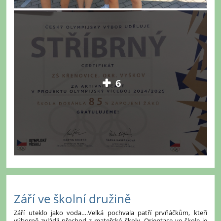
6
Září ve školní družině
Září uteklo jako voda….Velká pochvala patří prvňáčkům, kteří
výborně zvládli přechod z mateřské školy. Orientace ve škole je